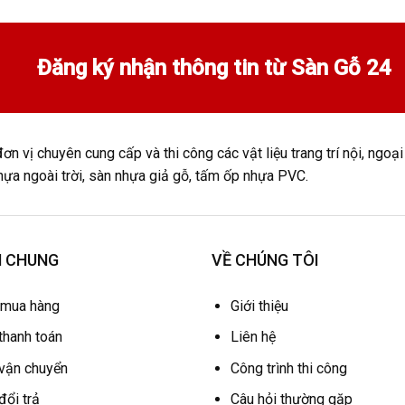
Sàn gỗ Sophia
Việt Nam liên doanh Malaysia
(dày 12mm HDF nâu)
Đăng ký nhận thông tin từ Sàn Gỗ 24
Sàn gỗ Royal
Việt Nam
(dày 12mm HDF nâu)
ơn vị chuyên cung cấp và thi công các vật liệu trang trí nội, ngo
 gỗ 8mm cốt xanh
nhựa ngoài trời, sàn nhựa giả gỗ, tấm ốp nhựa PVC.
Tên sản phẩm
Xuất xứ
Sàn gỗ Dynatex
Việt Nam liên doanh Malaysia
(dày 8mm HDF xanh)
H CHUNG
VỀ CHÚNG TÔI
Sàn gỗ Jawa
Việt Nam liên doanh
 mua hàng
Giới thiệu
Indonesia
(dày 8mm HDF xanh)
thanh toán
Liên hệ
Sàn gỗ Vertex
Việt Nam
 vận chuyển
(dày 8mm HDF xanh)
Công trình thi công
đổi trả
Câu hỏi thường gặp