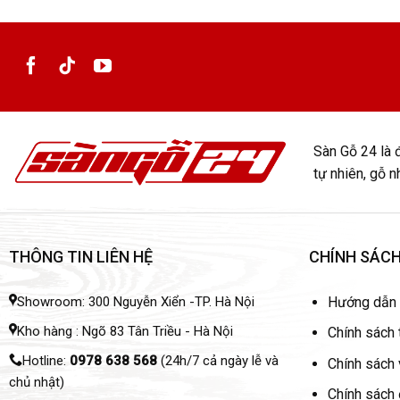
8
9
Sàn Gỗ 24 là đ
Báo giá sàn
tự nhiên, gỗ 
STT
1
THÔNG TIN LIÊN HỆ
CHÍNH SÁC
2
Showroom: 300 Nguyễn Xiển -TP. Hà Nội
Hướng dẫn
Kho hàng : Ngõ 83 Tân Triều - Hà Nội
Chính sách 
3
Hotline:
0978 638 568
(24h/7 cả ngày lễ và
Chính sách
chủ nhật)
Chính sách 