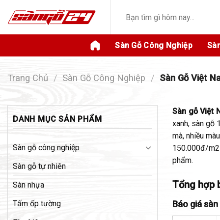
Skip
Tìm
to
kiếm:
content
Sàn Gỗ Công Nghiệp
Sàn
Trang Chủ
/
Sàn Gỗ Công Nghiệp
/
Sàn Gỗ Việt N
Sàn gỗ Việt
DANH MỤC SẢN PHẨM
xanh, sàn gỗ 
mà, nhiều màu 
Sàn gỗ công nghiệp
150.000đ/m2 đ
phẩm.
Sàn gỗ tự nhiên
Tổng hợp b
Sàn nhựa
Báo giá sàn
Tấm ốp tường