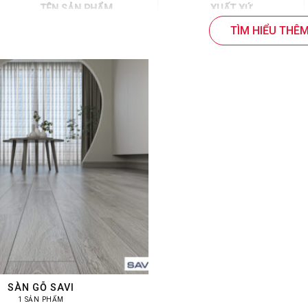
TÊN SẢN PHẨM
XUẤT XỨ
TÌM HIỂU THÊ
Sàn gỗ Galamax
Việt Nam
(dày 8mm cốt nâu)
Sàn gỗ Wilson
Việt Nam
(dày 8mm cốt nâu)
Sàn gỗ Savi
Việt Nam
(dày 8mm cốt nâu)
Sàn gỗ Flortex
Việt Nam
(dày 8mm cốt nâu)
Sàn gỗ Sophia
Việt Nam
(dày 8mm cốt nâu)
Sàn gỗ Redsun
Việt Nam
(dày 8mm cốt nâu)
SÀN GỖ SAVI
1 SẢN PHẨM