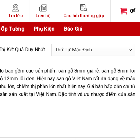
₫
0
Tin tức
Liên hệ
Câu hỏi thường gặp
 Ốp Tường
Phụ Kiện
Báo Giá
Thị Kết Quả Duy Nhất
 Nó bao gồm các sản phẩm sàn gỗ 8mm giá rẻ, sàn gỗ 8mm lõi
gỗ 12mm lõi đen. Hiện nay sàn gỗ Việt Nam rất đa dạng về mẫu
ụ lớn, chiếm thị phần lớn nhất hiện nay. Giá bán hấp dẫn chỉ từ
 sàn sản xuất tại Việt Nam. Đặc tính và ưu nhược điểm của sản