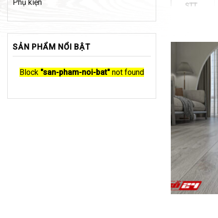
Phụ kiện
STT
1
2
SẢN PHẨM NỔI BẬT
3
Block
"san-pham-noi-bat"
not found
4
5
6
7
8
9