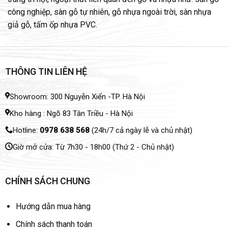
công nghiệp, sàn gỗ tự nhiên, gỗ nhựa ngoài trời, sàn nhựa
Cam kết chất lượng và dịch vụ.
giả gỗ, tấm ốp nhựa PVC.
100% sản phẩm mới, nguyên hộp đạt chất lượng cao
nhất.
Bảo hành chính hãng, thời gian lâu nhất trên 3 năm.
THÔNG TIN LIÊN HỆ
Thợ lắp đặt có tay nghề cao, thi công tỉ mỉ tận tâm.
Showroom: 300 Nguyễn Xiển -TP. Hà Nội
Miễn phí xem mẫu, tư vấn tại nhà, trực tiếp 24/7.
Kho hàng : Ngõ 83 Tân Triều - Hà Nội
Thi công lắp đặt cả ngày nghỉ thứ 7, chủ nhật, ngày lễ và
Hotline:
0978 638 568
(24h/7 cả ngày lễ và chủ nhật)
ngoài giờ hành chính.
Giờ mở cửa: Từ 7h30 - 18h00 (Thứ 2 - Chủ nhật)
Cấu tạo của tấm ốp tường nhựa lam sóng
Tấm ốp nhựa lam sóng được làm từ hạt nhựa PVC pha trộn
CHÍNH SÁCH CHUNG
với bột đá, kết hợp với các chất phụ gia khác. Cấu tạo gồm 4
lớp đó là lớp bảo vệ bề mặt, lớp họa tiết trang trí, lớp keo kết
Hướng dẫn mua hàng
dính, lớp cốt nhựa.
Chính sách thanh toán