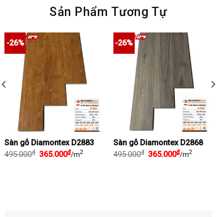
Sản Phẩm Tương Tự
-26%
-26%
Sàn gỗ Diamontex D2883
Sàn gỗ Diamontex D2868
Giá
Giá
2
Giá
Giá
2
₫
₫
₫
₫
495.000
365.000
495.000
365.000
/m
/m
gốc
hiện
gốc
hiện
là:
tại
là:
tại
495.000₫.
là:
495.000₫.
là:
365.000₫.
365.000₫.