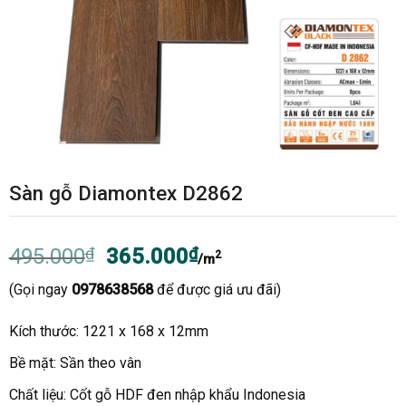
Sàn gỗ Diamontex D2862
Giá
Giá
495.000
₫
365.000
₫
2
/m
gốc
hiện
(Gọi ngay
0978638568
để được giá ưu đãi)
là:
tại
495.000₫.
là:
Kích thước: 1221 x 168 x 12mm
365.000₫.
Bề mặt: Sần theo vân
Chất liệu: Cốt gỗ HDF đen nhập khẩu Indonesia