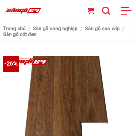
Skip
to
content
Trang chủ
/
Sàn gỗ công nghiệp
/
Sàn gỗ cao cấp
/
Sàn gỗ cốt đen
-26%