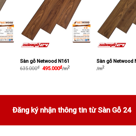
+
+
Sàn gỗ Netwood N161
Sàn gỗ Netwood 
Giá
Giá
2
2
₫
₫
635.000
495.000
/m
/m
gốc
hiện
là:
tại
635.000₫.
là:
₫.
495.000₫.
Đăng ký nhận thông tin từ Sàn Gỗ 24