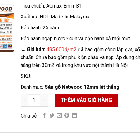
Tiêu chuẩn: ACmax-Emin-B1
Xuất xứ: HDF Made In Malaysia
Bảo hành: 25 năm
Bảo hành ngập nước 240h và bảo hành cả mối mọt.
→ Giá bán:
495.000đ/m2
đã bao gồm công lắp đặt, xốp
chuẩn. Chưa bao gồm phụ kiện phào và nẹp. Áp dụng c
hàng trên 30m2 và trong khu vực nội thành Hà Nội.
SKU:
Danh mục:
Sàn gỗ Netwood 12mm lát thẳng
Sàn gỗ Netwood N162 số lượng
THÊM VÀO GIỎ HÀNG
Chia sẻ: