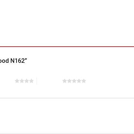
wood N162”
n 5 sao
5 trên 5 sao