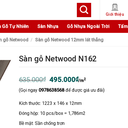
Giới thiệu
 Gỗ Tự Nhiên
Sàn Nhựa
Gỗ Nhựa Ngoài Trời
Tấm
n gỗ Netwood
/
Sàn gỗ Netwood 12mm lát thẳng
Sàn gỗ Netwood N162
Giá
Giá
635.000
₫
495.000
₫
2
/m
gốc
hiện
(Gọi ngay
0978638568
để được giá ưu đãi)
là:
tại
635.000₫.
là:
Kích thước: 1223 x 146 x 12mm
495.000₫.
Đóng hộp: 10 pcs/box = 1,786m2
Bề mặt: Sần chống trơn