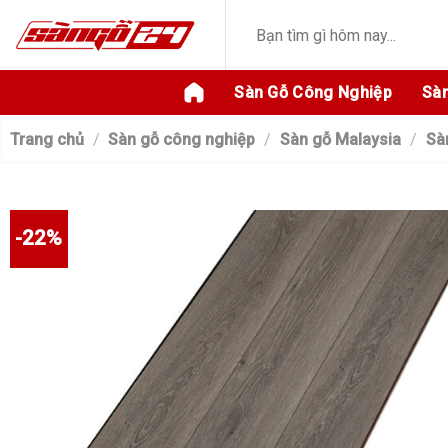
Skip
Tìm
to
kiếm:
content
Sàn Gỗ Công Nghiệp
Sàn
Trang chủ
/
Sàn gỗ công nghiệp
/
Sàn gỗ Malaysia
/
Sà
-22%