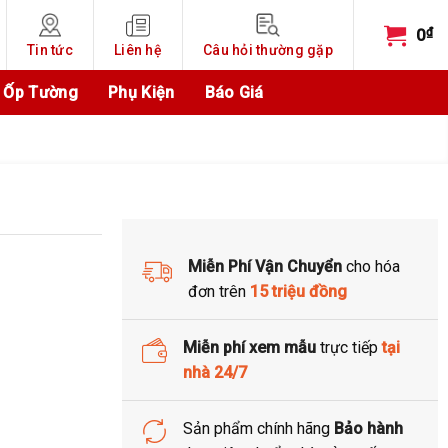
₫
0
Tin tức
Liên hệ
Câu hỏi thường gặp
 Ốp Tường
Phụ Kiện
Báo Giá
Free Shipping
Miễn Phí Vận Chuyển
cho hóa
Trang trí nhà cửa
đơn trên
15 triệu đồng
Miễn phí xem mẫu
trực tiếp
tại
nhà 24/7
Sản phẩm chính hãng
Bảo hành