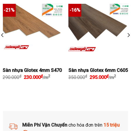
-21%
-16%
Sàn nhựa Glotex 4mm S470
Sàn nhựa Glotex 6mm C605
Giá
Giá
2
Giá
Giá
2
₫
₫
₫
₫
290.000
230.000
350.000
295.000
/m
/m
gốc
hiện
gốc
hiện
là:
tại
là:
tại
290.000₫.
là:
350.000₫.
là:
230.000₫.
295.000₫.
Free Shipping
Miễn Phí Vận Chuyển
cho hóa đơn trên
15 triệu