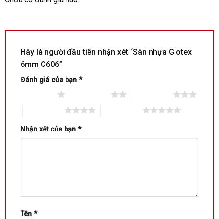
Hãy là người đầu tiên nhận xét “Sàn nhựa Glotex
6mm C606”
Đánh giá của bạn
*
1 trên 5 sao
2 trên 5 sao
3 trên 5 sao
4 trên 5 sao
5 trên 5 sao
Nhận xét của bạn
*
Tên
*