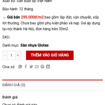
Xuất xứ: Sản xuất tại Việt Nam
Bảo hành: 12 tháng
→ Giá bán
295.000đ/m2
bao gồm lắp đặt, vận chuyển, xốp
lót thường. Chưa bao gồm phụ kiện phào và nẹp. Giá áp dụng
tại nội thành Hà Nội, đơn hàng trên 30m2.
SKU:
Danh mục:
Sàn nhựa Glotex
Sàn nhựa Glotex 6mm C606 số lượng
THÊM VÀO GIỎ HÀNG
Chia sẻ:
ĐÁNH GIÁ (0)
Đánh giá
Chưa có đánh giá nào.