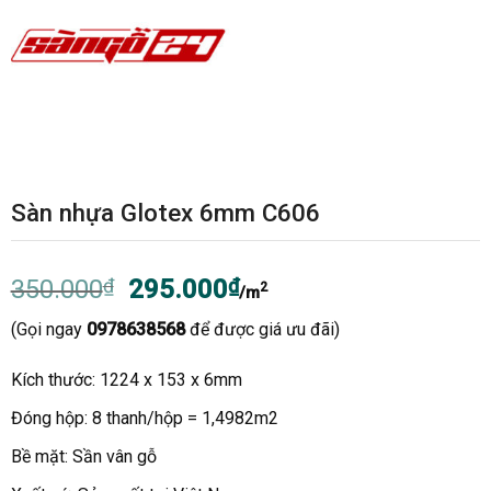
Sàn nhựa Glotex 6mm C606
Giá
Giá
350.000
₫
295.000
₫
2
/m
gốc
hiện
(Gọi ngay
0978638568
để được giá ưu đãi)
là:
tại
350.000₫.
là:
Kích thước: 1224 x 153 x 6mm
295.000₫.
Đóng hộp: 8 thanh/hộp = 1,4982m2
Bề mặt: Sần vân gỗ